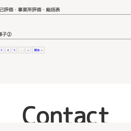
己評価・事業所評価・総括表
様子②
3
4
5
...
»
最後 »
Contact